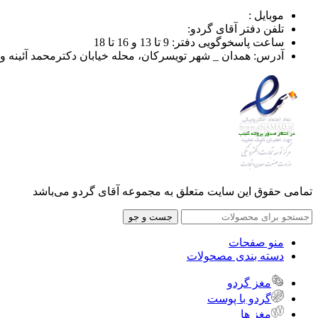
موبایل :
تلفن دفتر آقای گردو:
ساعت پاسخوگویی دفتر: 9 تا 13 و 16 تا 18
آدرس: همدان _ شهر تویسرکان، محله خیابان دکترمحمد آئینه وند ، خیاب
تمامی حقوق این سایت متعلق به مجموعه آقای گردو می‌باشد
جست و جو
منو صفحات
دسته بندی مصحولات
مغز گردو
گردو با پوست
مغز ها