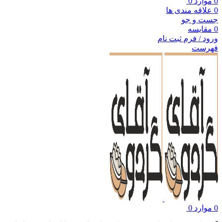
0
موارد
0
0
علاقه مندی ها
جست و جو
0
مقایسه
ورود / فرم ثبت نام
فهرست
0
موارد
0