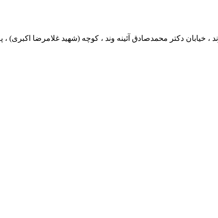
ان دکتر محمدصادق آئینه وند ، کوچه (شهید غلامرضا اکبری) ، پلاک 0 ، طبقه 