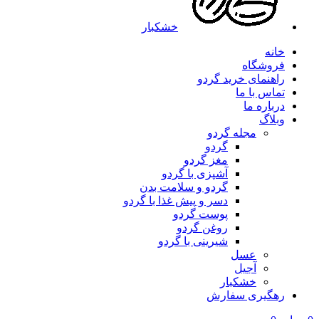
خشکبار
خانه
فروشگاه
راهنمای خرید گردو
تماس با ما
درباره ما
وبلاگ
مجله گردو
گردو
مغز گردو
آشپزی با گردو
گردو و سلامت بدن
دسر و پیش غذا با گردو
پوست گردو
روغن گردو
شیرینی با گردو
عسل
آجیل
خشکبار
رهگیری سفارش