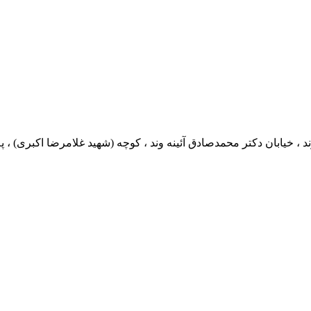
ان دکتر محمدصادق آئینه وند ، کوچه (شهید غلامرضا اکبری) ، پلاک 0 ، طبقه 