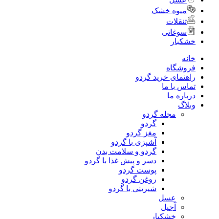
میوه خشک
تنقلات
سوغاتی
خشکبار
خانه
فروشگاه
راهنمای خرید گردو
تماس با ما
درباره ما
وبلاگ
مجله گردو
گردو
مغز گردو
آشپزی با گردو
گردو و سلامت بدن
دسر و پیش غذا با گردو
پوست گردو
روغن گردو
شیرینی با گردو
عسل
آجیل
خشکبار