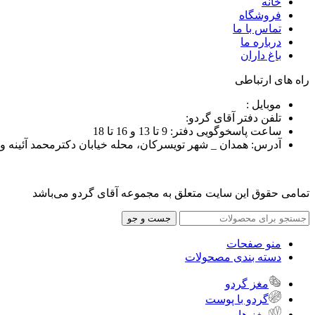
خانه
فروشگاه
تماس با ما
درباره ما
باغ داران
راه های ارتباطی
موبایل :
تلفن دفتر آقای گردو:
ساعت پاسخوگویی دفتر: 9 تا 13 و 16 تا 18
آدرس: همدان _ شهر تویسرکان، محله خیابان دکترمحمد آئینه وند ، خیاب
تمامی حقوق این سایت متعلق به مجموعه آقای گردو می‌باشد
جست و جو
منو صفحات
دسته بندی مصحولات
مغز گردو
گردو با پوست
مغز ها