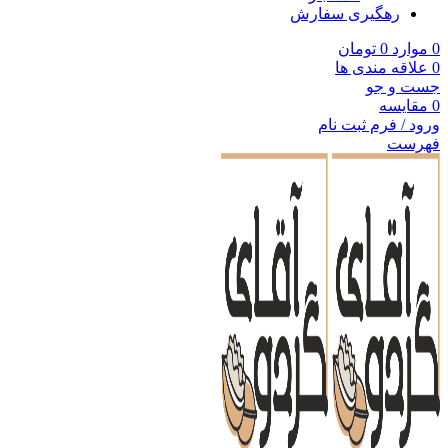
رهگیری سفارش
0
موارد
0
تومان
0
علاقه مندی ها
جست و جو
0
مقایسه
ورود / فرم ثبت نام
فهرست