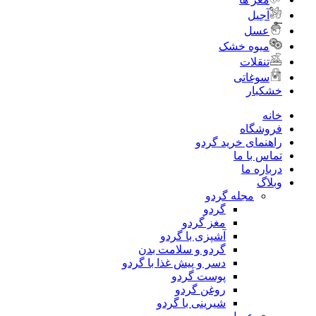
آجیل
عسل
میوه خشک
تنقلات
سوغاتی
خشکبار
خانه
فروشگاه
راهنمای خرید گردو
تماس با ما
درباره ما
وبلاگ
مجله گردو
گردو
مغز گردو
آشپزی با گردو
گردو و سلامت بدن
دسر و پیش غذا با گردو
پوست گردو
روغن گردو
شیرینی با گردو