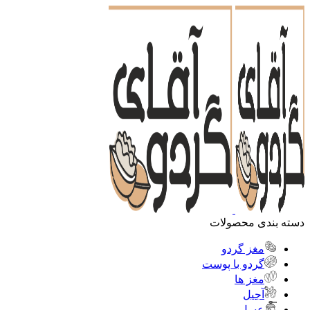
دسته بندی محصولات
مغز گردو
گردو با پوست
مغز ها
آجیل
عسل