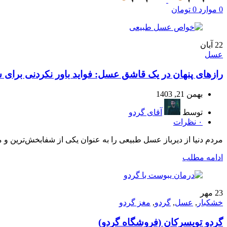
0
موارد
0
تومان
22
آبان
عسل
رازهای پنهان در یک قاشق عسل: فواید باور نکردنی برای 
بهمن 21, 1403
توسط
آقای گردو
۰
نظرات
مردم دنیا از دیرباز عسل طبیعی را به عنوان یکی از شفابخش‌ترین و 
ادامه مطلب
23
مهر
خشکبار
,
عسل
,
گردو
,
مغز گردو
گردو تویسرکان (فروشگاه گردو)