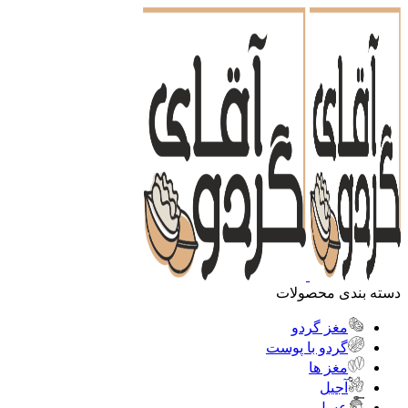
دسته بندی محصولات
مغز گردو
گردو با پوست
مغز ها
آجیل
عسل