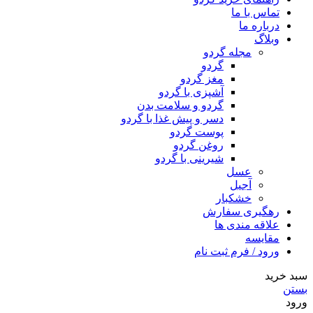
تماس با ما
درباره ما
وبلاگ
مجله گردو
گردو
مغز گردو
آشپزی با گردو
گردو و سلامت بدن
دسر و پیش غذا با گردو
پوست گردو
روغن گردو
شیرینی با گردو
عسل
آجیل
خشکبار
رهگیری سفارش
علاقه مندی ها
مقایسه
ورود / فرم ثبت نام
سبد خرید
بستن
ورود