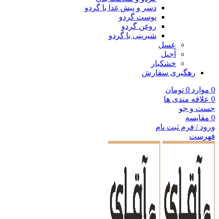
دسر و پیش غذا با گردو
پوست گردو
روغن گردو
شیرینی با گردو
عسل
آجیل
خشکبار
رهگیری سفارش
0
موارد
0
تومان
0
علاقه مندی ها
جست و جو
0
مقایسه
ورود / فرم ثبت نام
فهرست