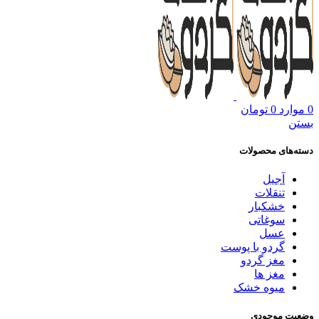
0
موارد
0
تومان
بستن
دسته‌های محصولات
آجیل
تنقلات
خشکبار
سوغاتی
عسل
گردو با پوست
مغز گردو
مغز ها
میوه خشک
وضعیت موجودی