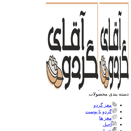
دسته بندی محصولات
مغز گردو
گردو با پوست
مغز ها
آجیل
عسل