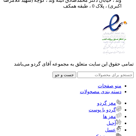
وند ، خیابان دکتر محمدصادق آئینه وند ، کوچه (شهید غلامرضا
اکبری) ، پلاک 0 ، طبقه همکف
تمامی حقوق این سایت متعلق به مجموعه آقای گردو می‌باشد
جست و جو
منو صفحات
دسته بندی مصحولات
مغز گردو
گردو با پوست
مغز ها
آجیل
عسل