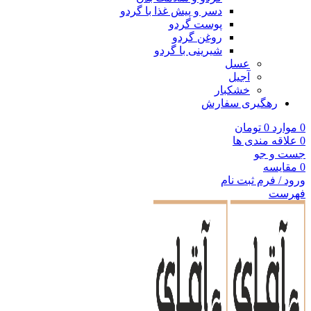
دسر و پیش غذا با گردو
پوست گردو
روغن گردو
شیرینی با گردو
عسل
آجیل
خشکبار
رهگیری سفارش
0
موارد
0
تومان
0
علاقه مندی ها
جست و جو
0
مقایسه
ورود / فرم ثبت نام
فهرست