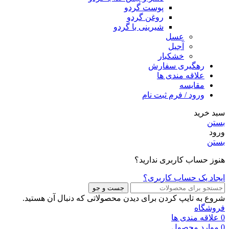
پوست گردو
روغن گردو
شیرینی با گردو
عسل
آجیل
خشکبار
رهگیری سفارش
علاقه مندی ها
مقایسه
ورود / فرم ثبت نام
سبد خرید
بستن
ورود
بستن
هنوز حساب کاربری ندارید؟
ایجاد یک حساب کاربری؟
جست و جو
شروع به تایپ کردن برای دیدن محصولاتی که دنبال آن هستید.
فروشگاه
0
علاقه مندی ها
0
موارد
محصول