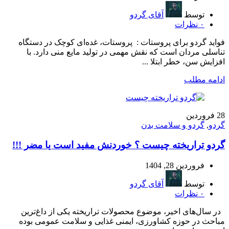
توسط
آقای گردو
۰
نظرات
فواید گردو برای پروستات : پروستات، غده‌ای کوچک در دستگاه
تناسلی مردان است که نقش مهمی در تولید مایع منی دارد. با
افزایش سن، خطر ابتلا ...
ادامه مطلب
28
فروردین
گردو
,
گردو و سلامت بدن
گردو تراریخته چیست ؟ خوردنش مفید است یا مضر !!!
فروردین 28, 1404
توسط
آقای گردو
۰
نظرات
در سال‌های اخیر، موضوع محصولات تراریخته یکی از داغ‌ترین
مباحث در حوزه کشاورزی، ایمنی غذایی و سلامت عمومی بوده