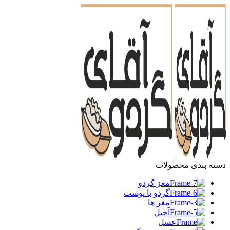
دسته بندی محصولات
مغز گردو
گردو با پوست
مغز ها
آجیل
عسل