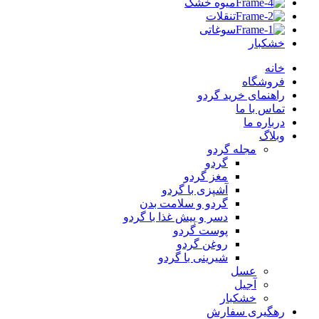
میوه خشک
تنقلات
سوغاتی
خشکبار
خانه
فروشگاه
راهنمای خرید گردو
تماس با ما
درباره ما
وبلاگ
مجله گردو
گردو
مغز گردو
آشپزی با گردو
گردو و سلامت بدن
دسر و پیش غذا با گردو
پوست گردو
روغن گردو
شیرینی با گردو
عسل
آجیل
خشکبار
رهگیری سفارش