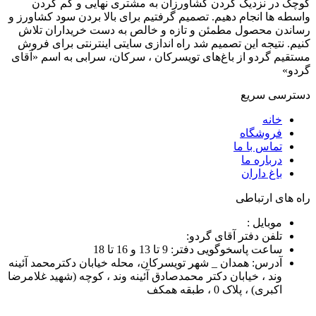
کوچک در نزدیک کردن کشاورزان به مشتری نهایی و کم کردن
واسطه ها انجام دهیم. تصمیم گرفتیم برای بالا بردن سود کشاورز و
رساندن محصول مطمئن و تازه و خالص به دست خریداران تلاش
کنیم. نتیجه این تصمیم شد راه اندازی سایتی اینترنتی برای فروش
مستقیم گردو از باغ‌های تویسرکان ، سرکان، سرابی به اسم «آقای
گردو»
دسترسی سریع
خانه
فروشگاه
تماس با ما
درباره ما
باغ داران
راه های ارتباطی
موبایل :
تلفن دفتر آقای گردو:
ساعت پاسخوگویی دفتر: 9 تا 13 و 16 تا 18
آدرس: همدان _ شهر تویسرکان، محله خیابان دکترمحمد آئینه
وند ، خیابان دکتر محمدصادق آئینه وند ، کوچه (شهید غلامرضا
اکبری) ، پلاک 0 ، طبقه همکف