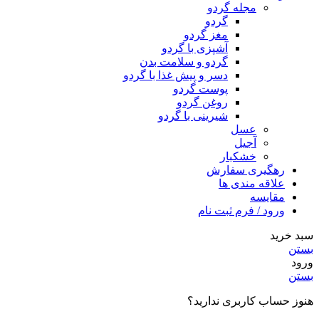
مجله گردو
گردو
مغز گردو
آشپزی با گردو
گردو و سلامت بدن
دسر و پیش غذا با گردو
پوست گردو
روغن گردو
شیرینی با گردو
عسل
آجیل
خشکبار
رهگیری سفارش
علاقه مندی ها
مقایسه
ورود / فرم ثبت نام
سبد خرید
بستن
ورود
بستن
هنوز حساب کاربری ندارید؟