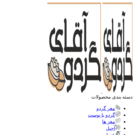
دسته بندی محصولات
مغز گردو
گردو با پوست
مغز ها
آجیل
عسل