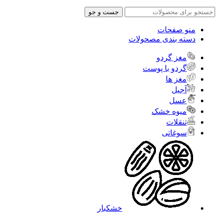
جست و جو
منو صفحات
دسته بندی مصحولات
مغز گردو
گردو با پوست
مغز ها
آجیل
عسل
میوه خشک
تنقلات
سوغاتی
خشکبار