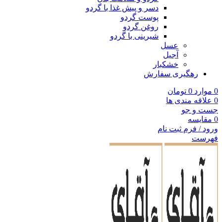
دسر و پیش غذا با گردو
پوست گردو
روغن گردو
شیرینی با گردو
عسل
آجیل
خشکبار
رهگیری سفارش
0
موارد
0
تومان
0
علاقه مندی ها
جست و جو
0
مقایسه
ورود / فرم ثبت نام
فهرست