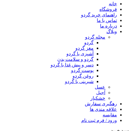
خانه
فروشگاه
راهنمای خرید گردو
تماس با ما
درباره ما
وبلاگ
مجله گردو
گردو
مغز گردو
آشپزی با گردو
گردو و سلامت بدن
دسر و پیش غذا با گردو
پوست گردو
روغن گردو
شیرینی با گردو
عسل
آجیل
خشکبار
رهگیری سفارش
علاقه مندی ها
مقایسه
ورود / فرم ثبت نام
سبد خرید