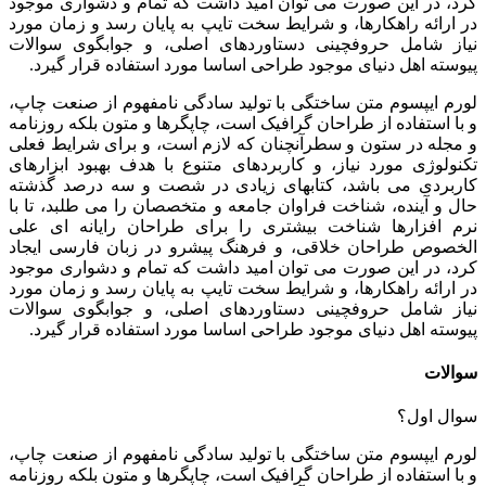
کرد، در این صورت می توان امید داشت که تمام و دشواری موجود
در ارائه راهکارها، و شرایط سخت تایپ به پایان رسد و زمان مورد
نیاز شامل حروفچینی دستاوردهای اصلی، و جوابگوی سوالات
پیوسته اهل دنیای موجود طراحی اساسا مورد استفاده قرار گیرد.
لورم ایپسوم متن ساختگی با تولید سادگی نامفهوم از صنعت چاپ،
و با استفاده از طراحان گرافیک است، چاپگرها و متون بلکه روزنامه
و مجله در ستون و سطرآنچنان که لازم است، و برای شرایط فعلی
تکنولوژی مورد نیاز، و کاربردهای متنوع با هدف بهبود ابزارهای
کاربردی می باشد، کتابهای زیادی در شصت و سه درصد گذشته
حال و آینده، شناخت فراوان جامعه و متخصصان را می طلبد، تا با
نرم افزارها شناخت بیشتری را برای طراحان رایانه ای علی
الخصوص طراحان خلاقی، و فرهنگ پیشرو در زبان فارسی ایجاد
کرد، در این صورت می توان امید داشت که تمام و دشواری موجود
در ارائه راهکارها، و شرایط سخت تایپ به پایان رسد و زمان مورد
نیاز شامل حروفچینی دستاوردهای اصلی، و جوابگوی سوالات
پیوسته اهل دنیای موجود طراحی اساسا مورد استفاده قرار گیرد.
سوالات
سوال اول؟
لورم ایپسوم متن ساختگی با تولید سادگی نامفهوم از صنعت چاپ،
و با استفاده از طراحان گرافیک است، چاپگرها و متون بلکه روزنامه