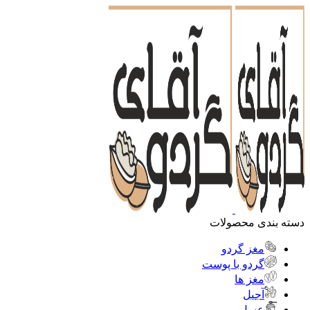
دسته بندی محصولات
مغز گردو
گردو با پوست
مغز ها
آجیل
عسل