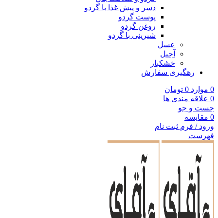
دسر و پیش غذا با گردو
پوست گردو
روغن گردو
شیرینی با گردو
عسل
آجیل
خشکبار
رهگیری سفارش
0
موارد
0
تومان
0
علاقه مندی ها
جست و جو
0
مقایسه
ورود / فرم ثبت نام
فهرست