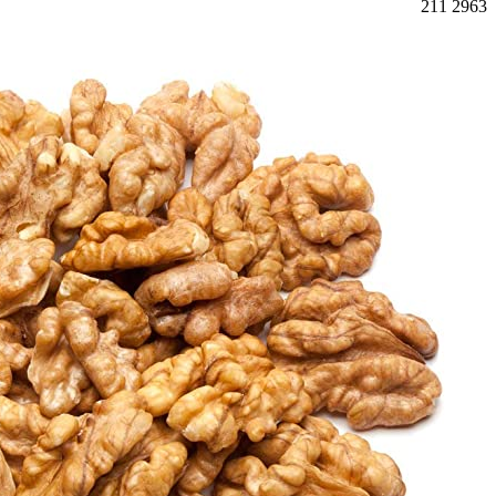
211
2963