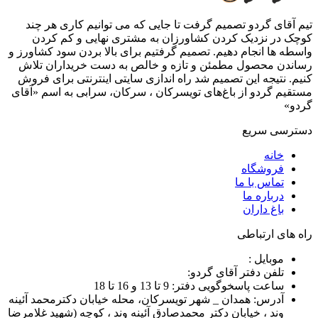
تیم آقای گردو تصمیم گرفت تا جایی که می توانیم کاری هر چند
کوچک در نزدیک کردن کشاورزان به مشتری نهایی و کم کردن
واسطه ها انجام دهیم. تصمیم گرفتیم برای بالا بردن سود کشاورز و
رساندن محصول مطمئن و تازه و خالص به دست خریداران تلاش
کنیم. نتیجه این تصمیم شد راه اندازی سایتی اینترنتی برای فروش
مستقیم گردو از باغ‌های تویسرکان ، سرکان، سرابی به اسم «آقای
گردو»
دسترسی سریع
خانه
فروشگاه
تماس با ما
درباره ما
باغ داران
راه های ارتباطی
موبایل :
تلفن دفتر آقای گردو:
ساعت پاسخوگویی دفتر: 9 تا 13 و 16 تا 18
آدرس: همدان _ شهر تویسرکان، محله خیابان دکترمحمد آئینه
وند ، خیابان دکتر محمدصادق آئینه وند ، کوچه (شهید غلامرضا