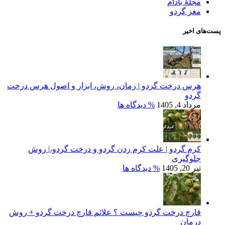
مجلۀ بادام
مغز گردو
پست‌های اخیر
هرس درخت گردو | زمان، روش، ابزار و اصول هرس درخت
گردو
مرداد 4, 1405
% دیدگاه ها
کرم گردو | علت کرم زدن گردو و درخت گردو،| روش
جلوگیری
تیر 20, 1405
% دیدگاه ها
قارچ درخت گردو چیست ؟ علائم قارچ درخت گردو + روش
درمان