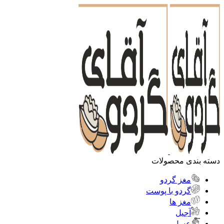
دسته بندی محصولات
مغز گردو
گردو با پوست
مغز ها
آجیل
عسل