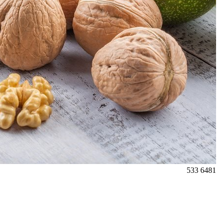
533
6481