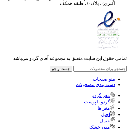
اکبری) ، پلاک 0 ، طبقه همکف
تمامی حقوق این سایت متعلق به مجموعه آقای گردو می‌باشد
جست و جو
منو صفحات
دسته بندی مصحولات
مغز گردو
گردو با پوست
مغز ها
آجیل
عسل
میوه خشک