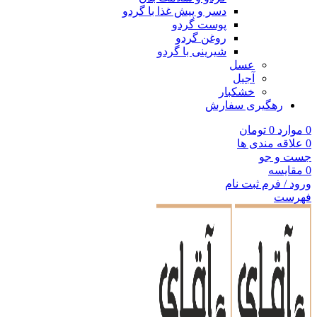
دسر و پیش غذا با گردو
پوست گردو
روغن گردو
شیرینی با گردو
عسل
آجیل
خشکبار
رهگیری سفارش
0
موارد
0
تومان
0
علاقه مندی ها
جست و جو
0
مقایسه
ورود / فرم ثبت نام
فهرست