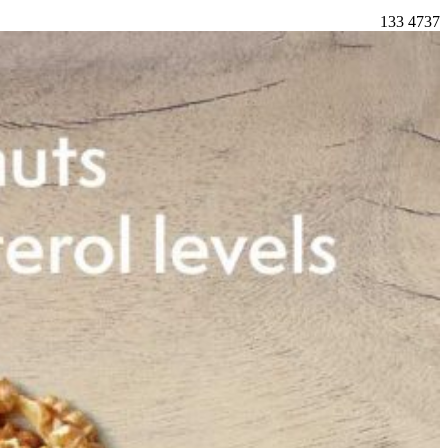
133
4737