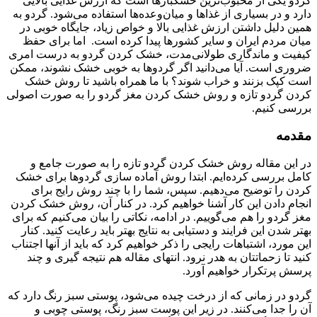
گردو یکی از محبوب‌ترین خشکبارها است که ارزش غذایی بالایی
دارد و در بسیاری از غذاها و میان‌وعده‌ها استفاده می‌شود. گردو به
همین دلیل داشتن ارزش غذایی بالا و خواص زیاد، جایگاه خوبی در
میان مردم ایران و سایر کشورها پیدا کرده است. اما برای حفظ
کیفیت و ماندگاری طولانی‌مدت، خشک کردن گردو به درست امری
ضروری است. آیا می‌دانید اگر گردوها به خوبی خشک نشوند، ممکن
است کپک بزنند و خراب شوند؟ با ما همراه باشید تا روش خشک
کردن گردو تازه و روش خشک کردن مغز گردو را به صورت اصولی
بررسی کنیم.
مقدمه
در این مقاله روش خشک کردن گردو تازه را به صورت جامع و
کامل بررسی کرده‌ایم. ابتدا روش آماده سازی گردوها برای خشک
کردن را توضیح می‌دهیم. سپس، شما را با چند روش رایج برای
انجام دادن این کار آشنا خواهیم کرد. در کنار آن، روش خشک کردن
مغز گردو را هم می‌گوییم. در ادامه، نکاتی را بیان می‌کنیم که برای
بهتر شدن این فرایند و دستیابی به نتایج بهتر باید رعایت کنید. کنار
این مورد، اشتباهات رایجی را ذکر خواهیم کرد که باید از آنها اجتناب
کنید تا زحماتتان به هدر نرود. انتهای مقاله هم نتیجه گیری و چند
پرسش پرتکرار خواهیم آورد.
گردو در زمانی که از درخت چیده می‌شود، پوستی سبز رنگ دارد که
آن را جدا می‌کنند. در زیر این پوست سبز رنگ، پوستی چوبی و