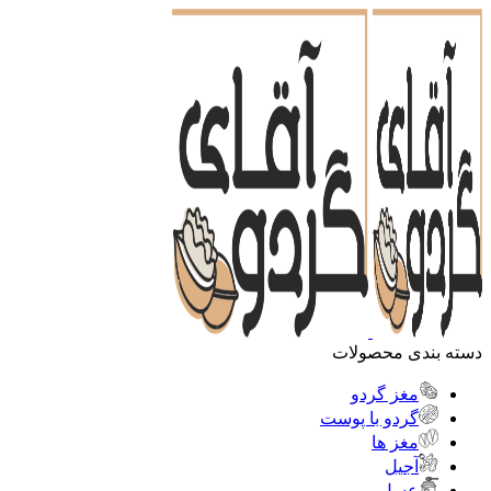
دسته بندی محصولات
مغز گردو
گردو با پوست
مغز ها
آجیل
عسل