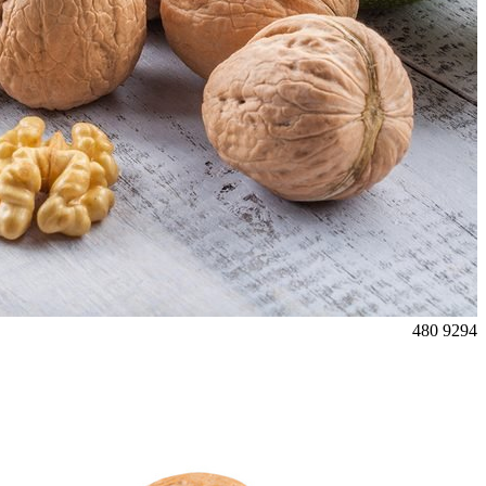
480
9294