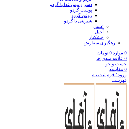
دسر و پیش غذا با گردو
پوست گردو
روغن گردو
شیرینی با گردو
عسل
آجیل
خشکبار
رهگیری سفارش
0
موارد
0
تومان
0
علاقه مندی ها
جست و جو
0
مقایسه
ورود / فرم ثبت نام
فهرست