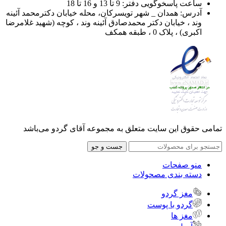
ساعت پاسخوگویی دفتر: 9 تا 13 و 16 تا 18
آدرس: همدان _ شهر تویسرکان، محله خیابان دکترمحمد آئینه
وند ، خیابان دکتر محمدصادق آئینه وند ، کوچه (شهید غلامرضا
اکبری) ، پلاک 0 ، طبقه همکف
تمامی حقوق این سایت متعلق به مجموعه آقای گردو می‌باشد
جست و جو
منو صفحات
دسته بندی مصحولات
مغز گردو
گردو با پوست
مغز ها