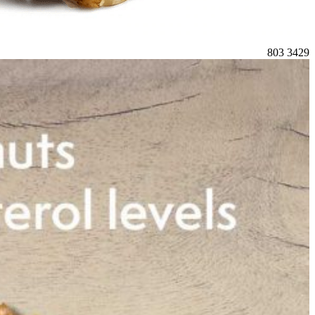
803
3429