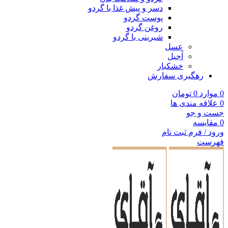
دسر و پیش غذا با گردو
پوست گردو
روغن گردو
شیرینی با گردو
عسل
آجیل
خشکبار
رهگیری سفارش
0
موارد
0
تومان
0
علاقه مندی ها
جست و جو
0
مقایسه
ورود / فرم ثبت نام
فهرست