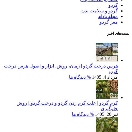
گردو
گردو و سلامت بدن
مجلۀ بادام
مغز گردو
پست‌های اخیر
هرس درخت گردو | زمان، روش، ابزار و اصول هرس درخت
گردو
مرداد 4, 1405
% دیدگاه ها
کرم گردو | علت کرم زدن گردو و درخت گردو،| روش
جلوگیری
تیر 20, 1405
% دیدگاه ها