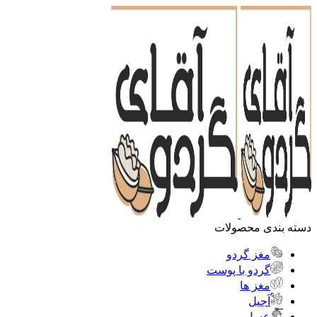
دسته بندی محصولات
مغز گردو
گردو با پوست
مغز ها
آجیل
عسل