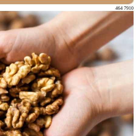
464
7910