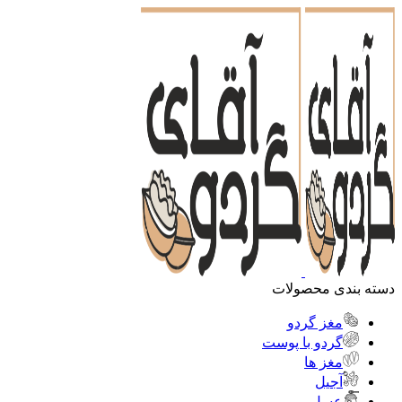
دسته بندی محصولات
مغز گردو
گردو با پوست
مغز ها
آجیل
عسل