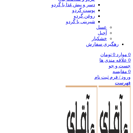
دسر و پیش غذا با گردو
پوست گردو
روغن گردو
شیرینی با گردو
عسل
آجیل
خشکبار
رهگیری سفارش
0
موارد
0
تومان
0
علاقه مندی ها
جست و جو
0
مقایسه
ورود / فرم ثبت نام
فهرست