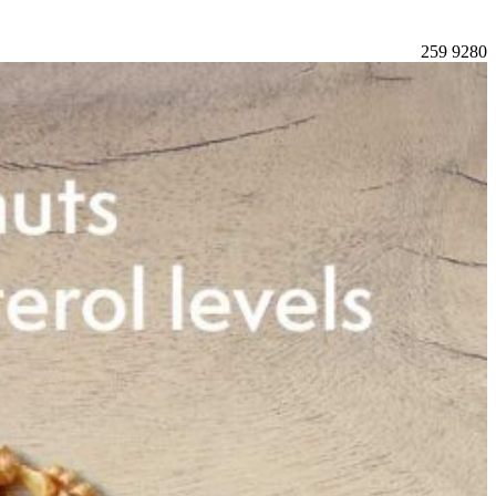
259
9280