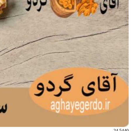
24
5440