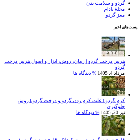
گردو و سلامت بدن
مجلۀ بادام
مغز گردو
پست‌های اخیر
هرس درخت گردو | زمان، روش، ابزار و اصول هرس درخت
گردو
مرداد 4, 1405
% دیدگاه ها
کرم گردو | علت کرم زدن گردو و درخت گردو،| روش
جلوگیری
تیر 20, 1405
% دیدگاه ها
قارچ درخت گردو چیست ؟ علائم قارچ درخت گردو + روش