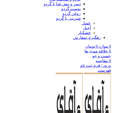
دسر و پیش غذا با گردو
پوست گردو
روغن گردو
شیرینی با گردو
عسل
آجیل
خشکبار
رهگیری سفارش
0
موارد
0
تومان
0
علاقه مندی ها
جست و جو
0
مقایسه
ورود / فرم ثبت نام
فهرست