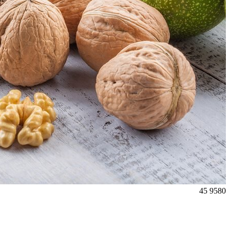
45
9580