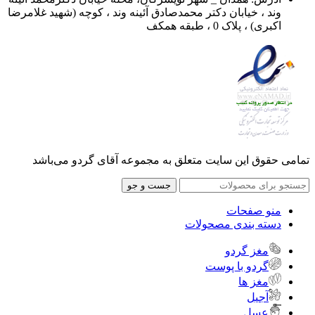
وند ، خیابان دکتر محمدصادق آئینه وند ، کوچه (شهید غلامرضا
اکبری) ، پلاک 0 ، طبقه همکف
تمامی حقوق این سایت متعلق به مجموعه آقای گردو می‌باشد
جست و جو
منو صفحات
دسته بندی مصحولات
مغز گردو
گردو با پوست
مغز ها
آجیل
عسل