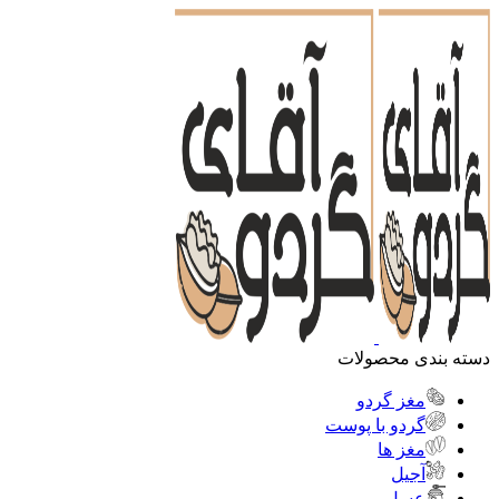
دسته بندی محصولات
مغز گردو
گردو با پوست
مغز ها
آجیل
عسل