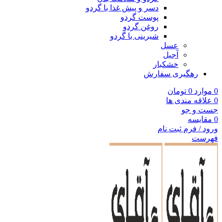
دسر و پیش غذا با گردو
پوست گردو
روغن گردو
شیرینی با گردو
عسل
آجیل
خشکبار
رهگیری سفارش
0
موارد
0
تومان
0
علاقه مندی ها
جست و جو
0
مقایسه
ورود / فرم ثبت نام
فهرست