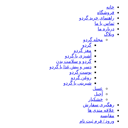
خانه
فروشگاه
راهنمای خرید گردو
تماس با ما
درباره ما
وبلاگ
مجله گردو
گردو
مغز گردو
آشپزی با گردو
گردو و سلامت بدن
دسر و پیش غذا با گردو
پوست گردو
روغن گردو
شیرینی با گردو
عسل
آجیل
خشکبار
رهگیری سفارش
علاقه مندی ها
مقایسه
ورود / فرم ثبت نام