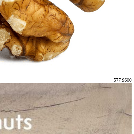
577
9600