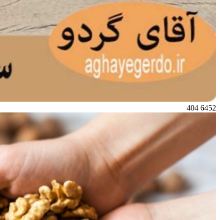
404
6452