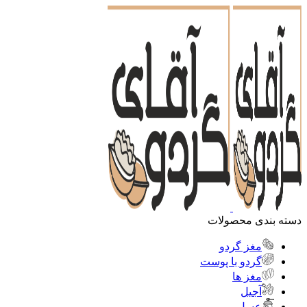
دسته بندی محصولات
مغز گردو
گردو با پوست
مغز ها
آجیل
عسل