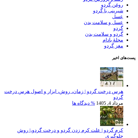
روغن گردو
شیرینی با گردو
عسل
عسل و سلامت بدن
گردو
گردو و سلامت بدن
مجلۀ بادام
مغز گردو
پست‌های اخیر
هرس درخت گردو | زمان، روش، ابزار و اصول هرس درخت
گردو
مرداد 4, 1405
% دیدگاه ها
کرم گردو | علت کرم زدن گردو و درخت گردو،| روش
جلوگیری