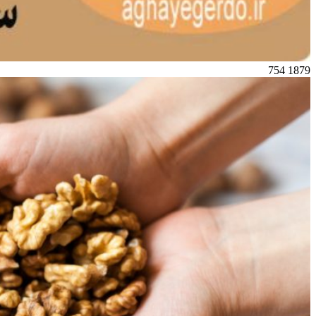
754
1879