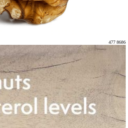
477
8686