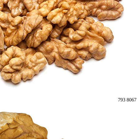
793
8067