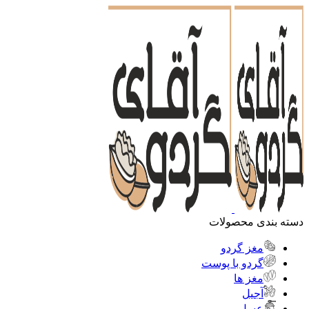
دسته بندی محصولات
مغز گردو
گردو با پوست
مغز ها
آجیل
عسل