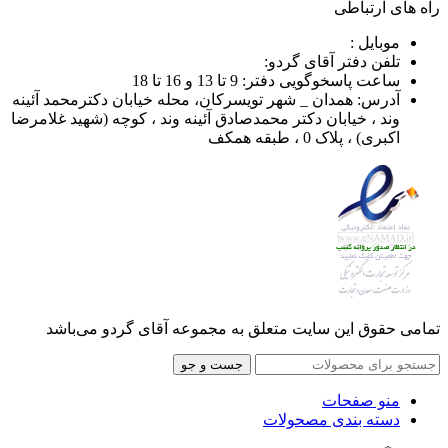
راه های ارتباطی
موبایل :
تلفن دفتر آقای گردو:
ساعت پاسخوگویی دفتر: 9 تا 13 و 16 تا 18
آدرس: همدان _ شهر تویسرکان، محله خیابان دکترمحمد آئینه
وند ، خیابان دکتر محمدصادق آئینه وند ، کوچه (شهید غلامرضا
اکبری) ، پلاک 0 ، طبقه همکف
تمامی حقوق این سایت متعلق به مجموعه آقای گردو می‌باشد
جست و جو
منو صفحات
دسته بندی مصحولات