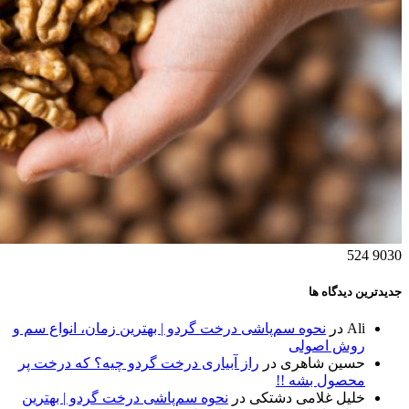
524
9030
جدیدترین دیدگاه ها
Ali
در
نحوه سم‌پاشی درخت گردو | بهترین زمان، انواع سم و
روش اصولی
حسین شاهری
در
راز آبیاری درخت گردو چیه؟ که درخت پر
محصول بشه !!
خلیل غلامی دشتکی
در
نحوه سم‌پاشی درخت گردو | بهترین