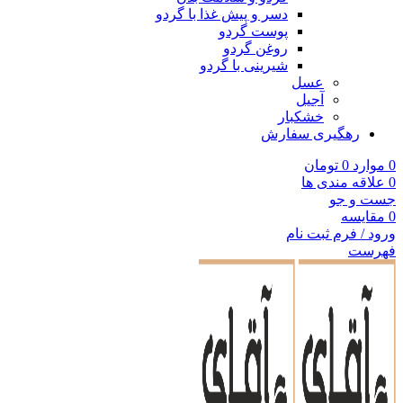
دسر و پیش غذا با گردو
پوست گردو
روغن گردو
شیرینی با گردو
عسل
آجیل
خشکبار
رهگیری سفارش
0
موارد
0
تومان
0
علاقه مندی ها
جست و جو
0
مقایسه
ورود / فرم ثبت نام
فهرست