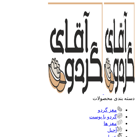
دسته بندی محصولات
مغز گردو
گردو با پوست
مغز ها
آجیل
عسل