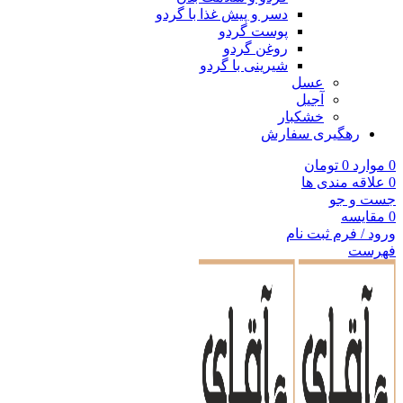
دسر و پیش غذا با گردو
پوست گردو
روغن گردو
شیرینی با گردو
عسل
آجیل
خشکبار
رهگیری سفارش
0
موارد
0
تومان
0
علاقه مندی ها
جست و جو
0
مقایسه
ورود / فرم ثبت نام
فهرست