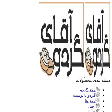
دسته بندی محصولات
مغز گردو
گردو با پوست
مغز ها
آجیل
عسل