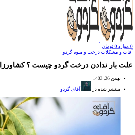
0
موارد
0
تومان
آفات و مشکلات درخت و میوه گردو
علت بار ندادن درخت گردو چیست ؟ کشاورزان م
بهمن 26, 1403
منتشر شده در
آقای گردو