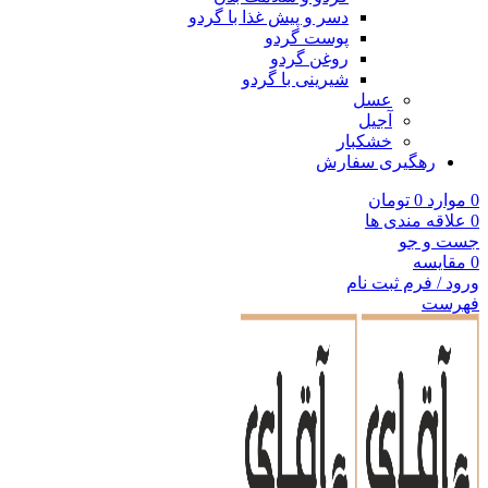
دسر و پیش غذا با گردو
پوست گردو
روغن گردو
شیرینی با گردو
عسل
آجیل
خشکبار
رهگیری سفارش
0
موارد
0
تومان
0
علاقه مندی ها
جست و جو
0
مقایسه
ورود / فرم ثبت نام
فهرست