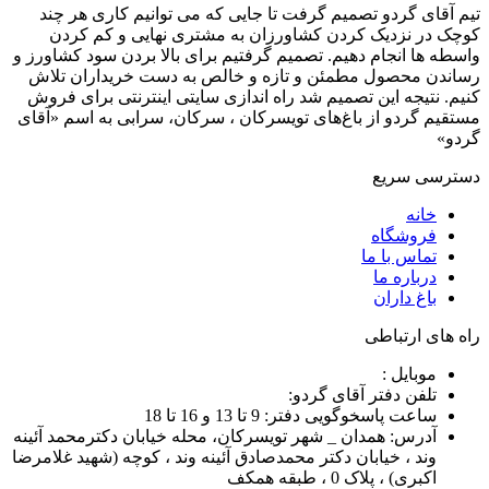
تیم آقای گردو تصمیم گرفت تا جایی که می توانیم کاری هر چند
کوچک در نزدیک کردن کشاورزان به مشتری نهایی و کم کردن
واسطه ها انجام دهیم. تصمیم گرفتیم برای بالا بردن سود کشاورز و
رساندن محصول مطمئن و تازه و خالص به دست خریداران تلاش
کنیم. نتیجه این تصمیم شد راه اندازی سایتی اینترنتی برای فروش
مستقیم گردو از باغ‌های تویسرکان ، سرکان، سرابی به اسم «آقای
گردو»
دسترسی سریع
خانه
فروشگاه
تماس با ما
درباره ما
باغ داران
راه های ارتباطی
موبایل :
تلفن دفتر آقای گردو:
ساعت پاسخوگویی دفتر: 9 تا 13 و 16 تا 18
آدرس: همدان _ شهر تویسرکان، محله خیابان دکترمحمد آئینه
وند ، خیابان دکتر محمدصادق آئینه وند ، کوچه (شهید غلامرضا
اکبری) ، پلاک 0 ، طبقه همکف