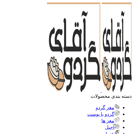
دسته بندی محصولات
مغز گردو
گردو با پوست
مغز ها
آجیل
عسل