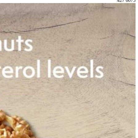
427
6075