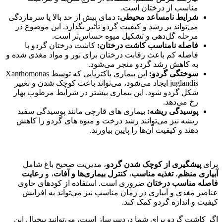
مناسب از درختان است.
شرایط نامساعد محیطی:
دمای بیش از حد بالا یا سرمازدگی
می‌تواند بر رشد و کیفیت گردو تأثیر بگذارد. این موضوع در
مرحله گل‌دهی و تشکیل میوه حساس‌تر است.
فاصله نامناسب کاشت درختان:
کاشت درختان گردو با
فاصله کم باعث رقابت درختان برای نور و مواد مغذی شده و
به کاهش رشد گردو منجر می‌شود.
سوختگی گردو:
این بیماری باکتریایی که توسط Xanthomonas
juglandis ایجاد می‌شود، می‌تواند باعث کوچک شدن و تغییر
شکل گردو شود. این بیماری بیشتر در شرایط مرطوب بهار
رخ می‌دهد.
پوسیدگی ریشه:
بیماری ‌های قارچی مانند پوسیدگی سفید
ریشه نیز می‌توانند رشد درخت و میوه ‌های گردو را کاهش
دهند و کیفیت آن‌ها را پایین بیاورند.
برای
پیشگیری از کوچک شدن گردو
، مدیریت صحیح باغ شامل
آبیاری منظم
،
تغذیه مناسب
،
کنترل بیماری‌ها
و آفات
، و
رعایت
فاصله مناسب درختان
ضروری است. استفاده از کودهای حاوی
عناصر مغذی و آبیاری در زمان مناسب نیز می‌تواند به افزایش
کیفیت و اندازه گردو کمک کند.
اگر کاشت گردو برای شما دردسرساز است، می‌توانید بیخیال این