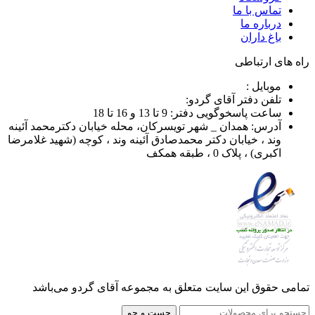
تماس با ما
درباره ما
باغ داران
راه های ارتباطی
موبایل :
تلفن دفتر آقای گردو:
ساعت پاسخوگویی دفتر: 9 تا 13 و 16 تا 18
آدرس: همدان _ شهر تویسرکان، محله خیابان دکترمحمد آئینه
وند ، خیابان دکتر محمدصادق آئینه وند ، کوچه (شهید غلامرضا
اکبری) ، پلاک 0 ، طبقه همکف
تمامی حقوق این سایت متعلق به مجموعه آقای گردو می‌باشد
جست و جو