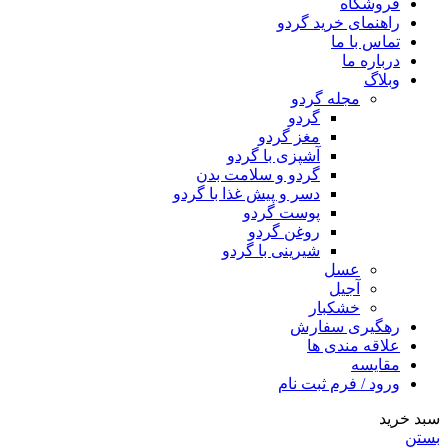
فروشگاه
راهنمای خرید گردو
تماس با ما
درباره ما
وبلاگ
مجله گردو
گردو
مغز گردو
آشپزی با گردو
گردو و سلامت بدن
دسر و پیش غذا با گردو
پوست گردو
روغن گردو
شیرینی با گردو
عسل
آجیل
خشکبار
رهگیری سفارش
علاقه مندی ها
مقایسه
ورود / فرم ثبت نام
سبد خرید
بستن