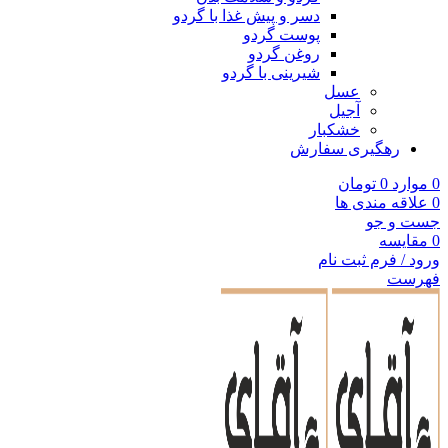
دسر و پیش غذا با گردو
پوست گردو
روغن گردو
شیرینی با گردو
عسل
آجیل
خشکبار
رهگیری سفارش
0
موارد
0
تومان
0
علاقه مندی ها
جست و جو
0
مقایسه
ورود / فرم ثبت نام
فهرست