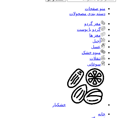
منو صفحات
دسته بندی مصحولات
مغز گردو
گردو با پوست
مغز ها
آجیل
عسل
میوه خشک
تنقلات
سوغاتی
خشکبار
خانه