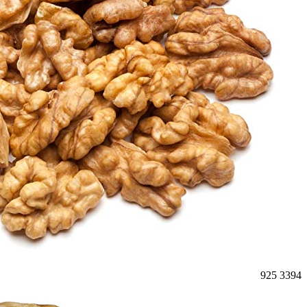
925
3394