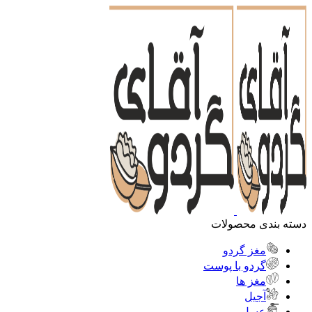
دسته بندی محصولات
مغز گردو
گردو با پوست
مغز ها
آجیل
عسل