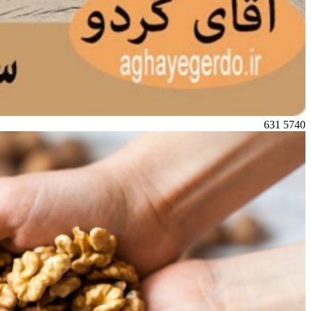
631
5740