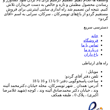
رساندن محصول مطمئن و تازه و خالص به دست خریداران تلاش
کنیم. نتیجه این تصمیم شد راه اندازی سایتی اینترنتی برای فروش
مستقیم گردو از باغ‌های تویسرکان ، سرکان، سرابی به اسم «آقای
گردو»
دسترسی سریع
خانه
فروشگاه
تماس با ما
درباره ما
باغ داران
راه های ارتباطی
موبایل :
تلفن دفتر آقای گردو:
ساعت پاسخوگویی دفتر: 9 تا 13 و 16 تا 18
آدرس: همدان _ شهر تویسرکان، محله خیابان دکترمحمد آئینه
وند ، خیابان دکتر محمدصادق آئینه وند ، کوچه (شهید غلامرضا
اکبری) ، پلاک 0 ، طبقه همکف