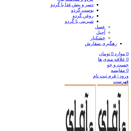
دسر و پیش غذا با گردو
پوست گردو
روغن گردو
شیرینی با گردو
عسل
آجیل
خشکبار
رهگیری سفارش
0
موارد
0
تومان
0
علاقه مندی ها
جست و جو
0
مقایسه
ورود / فرم ثبت نام
فهرست