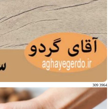
309
3964