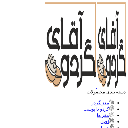
دسته بندی محصولات
مغز گردو
گردو با پوست
مغز ها
آجیل
عسل