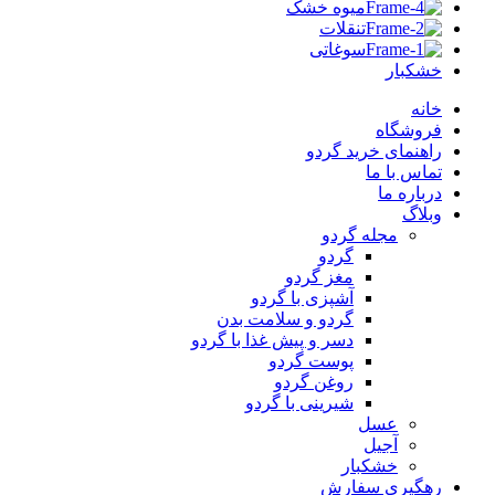
میوه خشک
تنقلات
سوغاتی
خشکبار
خانه
فروشگاه
راهنمای خرید گردو
تماس با ما
درباره ما
وبلاگ
مجله گردو
گردو
مغز گردو
آشپزی با گردو
گردو و سلامت بدن
دسر و پیش غذا با گردو
پوست گردو
روغن گردو
شیرینی با گردو
عسل
آجیل
خشکبار
رهگیری سفارش