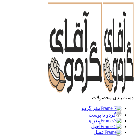
دسته بندی محصولات
مغز گردو
گردو با پوست
مغز ها
آجیل
عسل