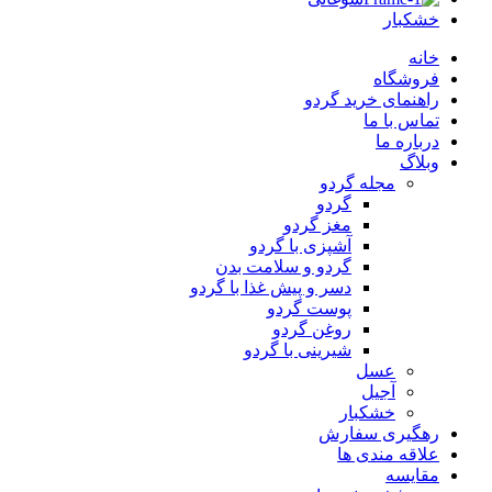
خشکبار
خانه
فروشگاه
راهنمای خرید گردو
تماس با ما
درباره ما
وبلاگ
مجله گردو
گردو
مغز گردو
آشپزی با گردو
گردو و سلامت بدن
دسر و پیش غذا با گردو
پوست گردو
روغن گردو
شیرینی با گردو
عسل
آجیل
خشکبار
رهگیری سفارش
علاقه مندی ها
مقایسه