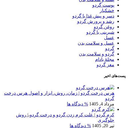
پوست گردو
خشکبار
دسر و پیش غذا با گردو
رشد و پرورش گردو
روغن گردو
شیرینی با گردو
عسل
عسل و سلامت بدن
گردو
گردو و سلامت بدن
مجلۀ بادام
مغز گردو
پست‌های اخیر
هرس درخت گردو | زمان، روش، ابزار و اصول هرس درخت
گردو
مرداد 4, 1405
% دیدگاه ها
کرم گردو | علت کرم زدن گردو و درخت گردو،| روش
جلوگیری
تیر 20, 1405
% دیدگاه ها