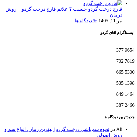
قارچ درخت گردو چیست ؟ علائم قارچ درخت گردو + روش
درمان
تیر 11, 1405
% دیدگاه ها
اینستاگرام اقای گردو
377
9654
702
7819
665
5300
535
1398
849
1464
387
2466
جدیدترین دیدگاه ها
Ali
در
نحوه سم‌پاشی درخت گردو | بهترین زمان، انواع سم و
روش اصولی