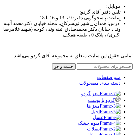
موبایل :
تلفن دفتر آقای گردو:
ساعت پاسخوگویی دفتر: 9 تا 13 و 16 تا 18
آدرس: همدان _ شهر تویسرکان، محله خیابان دکترمحمد آئینه
وند ، خیابان دکتر محمدصادق آئینه وند ، کوچه (شهید غلامرضا
اکبری) ، پلاک 0 ، طبقه همکف
تمامی حقوق این سایت متعلق به مجموعه آقای گردو می‌باشد
جست و جو
منو صفحات
دسته بندی مصحولات
مغز گردو
گردو با پوست
مغز ها
آجیل
عسل
میوه خشک
تنقلات
سوغاتی