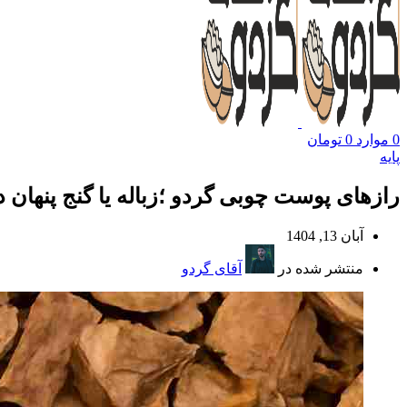
0
موارد
0
تومان
پایه
رازهای پوست چوبی گردو ؛زباله یا گنج پنهان 
آبان 13, 1404
منتشر شده در
آقای گردو