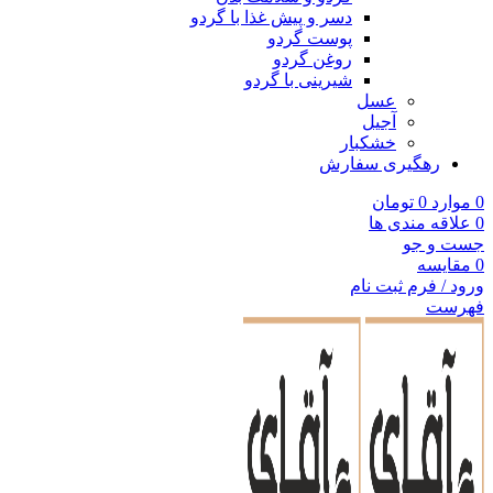
دسر و پیش غذا با گردو
پوست گردو
روغن گردو
شیرینی با گردو
عسل
آجیل
خشکبار
رهگیری سفارش
0
موارد
0
تومان
0
علاقه مندی ها
جست و جو
0
مقایسه
ورود / فرم ثبت نام
فهرست