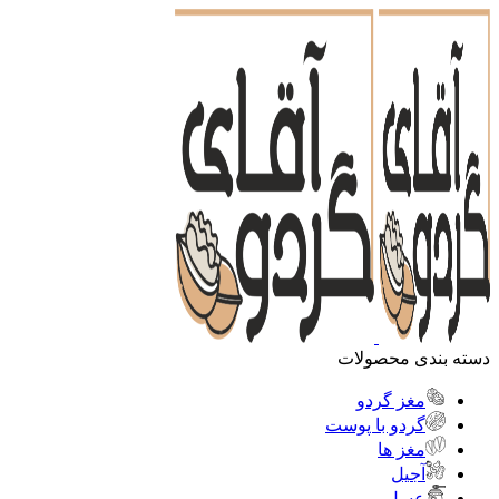
دسته بندی محصولات
مغز گردو
گردو با پوست
مغز ها
آجیل
عسل