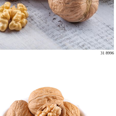
31
8996