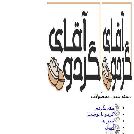
دسته بندی محصولات
مغز گردو
گردو با پوست
مغز ها
آجیل
عسل