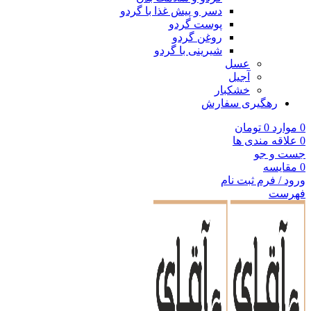
دسر و پیش غذا با گردو
پوست گردو
روغن گردو
شیرینی با گردو
عسل
آجیل
خشکبار
رهگیری سفارش
0
موارد
0
تومان
0
علاقه مندی ها
جست و جو
0
مقایسه
ورود / فرم ثبت نام
فهرست