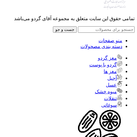
تمامی حقوق این سایت متعلق به مجموعه آقای گردو می‌باشد
جست و جو
منو صفحات
دسته بندی مصحولات
مغز گردو
گردو با پوست
مغز ها
آجیل
عسل
میوه خشک
تنقلات
سوغاتی