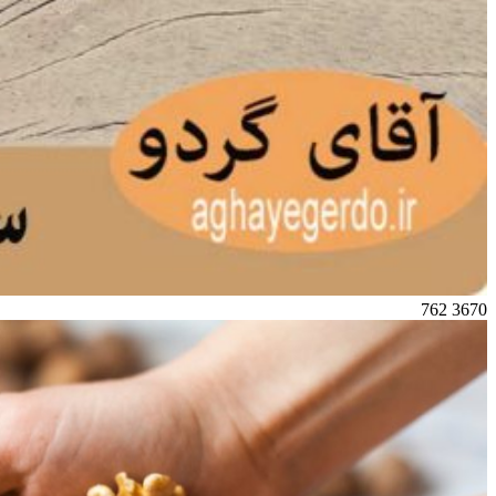
762
3670