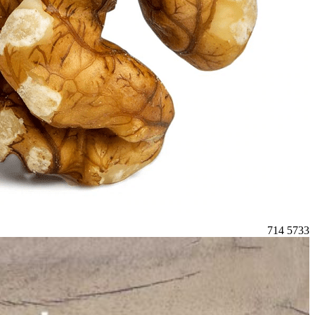
714
5733