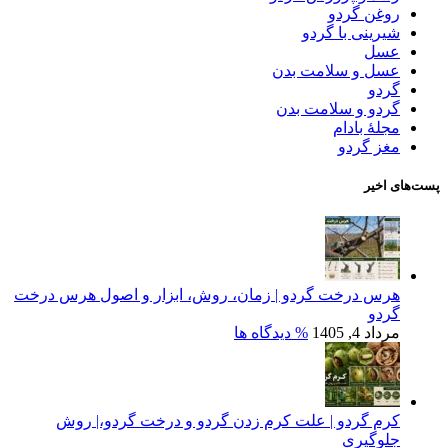
روغن گردو
شیرینی با گردو
عسل
عسل و سلامت بدن
گردو
گردو و سلامت بدن
مجلۀ بادام
مغز گردو
پست‌های اخیر
هرس درخت گردو | زمان، روش، ابزار و اصول هرس درخت
گردو
مرداد 4, 1405
% دیدگاه ها
کرم گردو | علت کرم زدن گردو و درخت گردو،| روش
جلوگیری