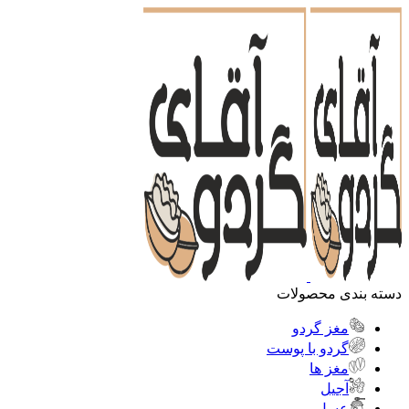
دسته بندی محصولات
مغز گردو
گردو با پوست
مغز ها
آجیل
عسل