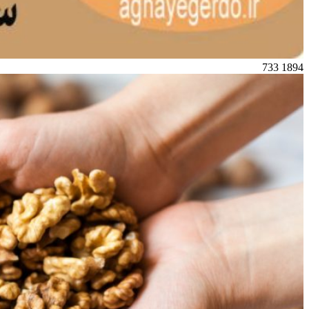
733
1894