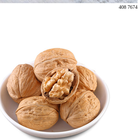
408
7674