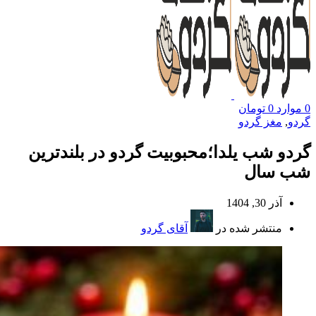
0
موارد
0
تومان
گردو
,
مغز گردو
گردو شب یلدا؛محبوبیت گردو در بلندترین
شب سال
آذر 30, 1404
منتشر شده در
آقای گردو