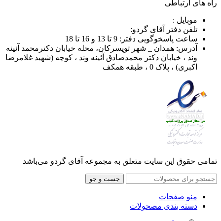
راه های ارتباطی
موبایل :
تلفن دفتر آقای گردو:
ساعت پاسخوگویی دفتر: 9 تا 13 و 16 تا 18
آدرس: همدان _ شهر تویسرکان، محله خیابان دکترمحمد آئینه
وند ، خیابان دکتر محمدصادق آئینه وند ، کوچه (شهید غلامرضا
اکبری) ، پلاک 0 ، طبقه همکف
تمامی حقوق این سایت متعلق به مجموعه آقای گردو می‌باشد
جست و جو
منو صفحات
دسته بندی مصحولات