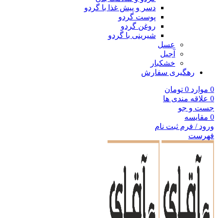
دسر و پیش غذا با گردو
پوست گردو
روغن گردو
شیرینی با گردو
عسل
آجیل
خشکبار
رهگیری سفارش
0
موارد
0
تومان
0
علاقه مندی ها
جست و جو
0
مقایسه
ورود / فرم ثبت نام
فهرست