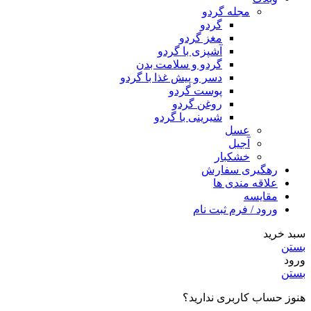
مجله گردو
گردو
مغز گردو
آشپزی با گردو
گردو و سلامت بدن
دسر و پیش غذا با گردو
پوست گردو
روغن گردو
شیرینی با گردو
عسل
آجیل
خشکبار
رهگیری سفارش
علاقه مندی ها
مقایسه
ورود / فرم ثبت نام
سبد خرید
بستن
ورود
بستن
هنوز حساب کاربری ندارید؟