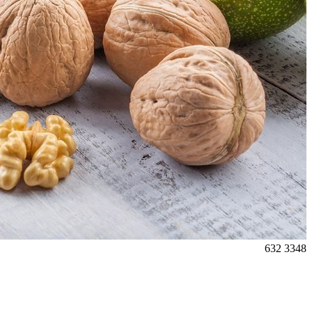
632
3348