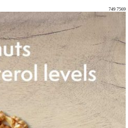
749
7569