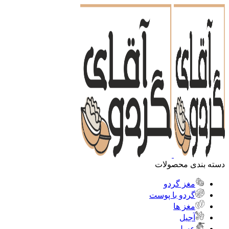
دسته بندی محصولات
مغز گردو
گردو با پوست
مغز ها
آجیل
عسل