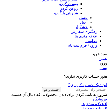
پوست گردو
روغن گردو
شیرینی با گردو
عسل
آجیل
خشکبار
رهگیری سفارش
علاقه مندی ها
مقایسه
ورود / فرم ثبت نام
سبد خرید
بستن
ورود
بستن
هنوز حساب کاربری ندارید؟
ایجاد یک حساب کاربری؟
جست و جو
شروع به تایپ کردن برای دیدن محصولاتی که دنبال آن هستید.
فروشگاه
0
علاقه مندی ها
0
موارد
محصول