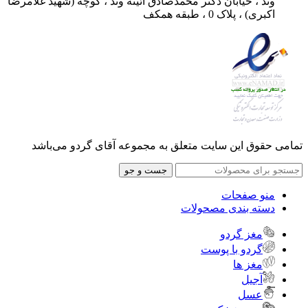
وند ، خیابان دکتر محمدصادق آئینه وند ، کوچه (شهید غلامرضا
اکبری) ، پلاک 0 ، طبقه همکف
تمامی حقوق این سایت متعلق به مجموعه آقای گردو می‌باشد
جست و جو
منو صفحات
دسته بندی مصحولات
مغز گردو
گردو با پوست
مغز ها
آجیل
عسل