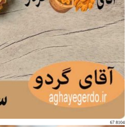
67
8104