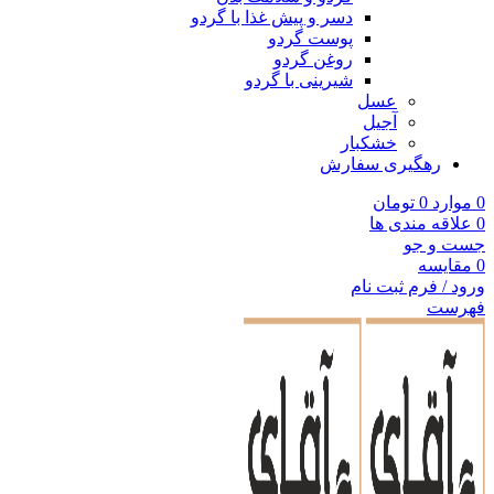
دسر و پیش غذا با گردو
پوست گردو
روغن گردو
شیرینی با گردو
عسل
آجیل
خشکبار
رهگیری سفارش
0
موارد
0
تومان
0
علاقه مندی ها
جست و جو
0
مقایسه
ورود / فرم ثبت نام
فهرست