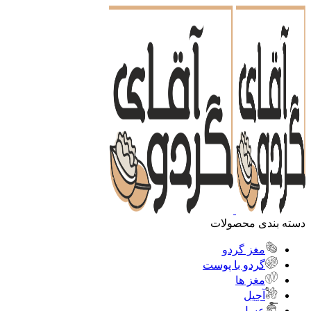
دسته بندی محصولات
مغز گردو
گردو با پوست
مغز ها
آجیل
عسل