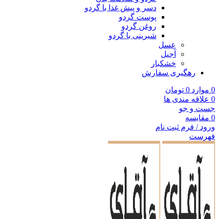
دسر و پیش غذا با گردو
پوست گردو
روغن گردو
شیرینی با گردو
عسل
آجیل
خشکبار
رهگیری سفارش
0
موارد
0
تومان
0
علاقه مندی ها
جست و جو
0
مقایسه
ورود / فرم ثبت نام
فهرست