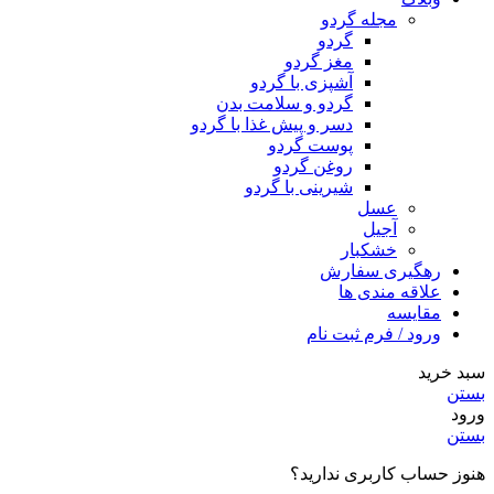
مجله گردو
گردو
مغز گردو
آشپزی با گردو
گردو و سلامت بدن
دسر و پیش غذا با گردو
پوست گردو
روغن گردو
شیرینی با گردو
عسل
آجیل
خشکبار
رهگیری سفارش
علاقه مندی ها
مقایسه
ورود / فرم ثبت نام
سبد خرید
بستن
ورود
بستن
هنوز حساب کاربری ندارید؟