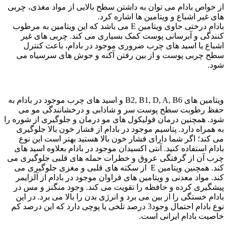
از خواص بادام می توان به داشتن سطح بالایی از مواد مغذی، چربی
های غیر اشباع و ویتامین ها اشاره کرد.
بادام درختی حاوی ویتامین E می باشد که این ویتامین به مرطوب
کنندگی و آبرسانی پوست کمک بسیاری می کند. چربی های غیر
اشباع یا اسید های چرب ضروری موجود در بادام، باعث کنترل
سطح چربی پوست و از بین رفتن آکنه و جوش های سرسیاه می
شود.
ویتامین های B2, B1, D, A, B6 و اسید های چرب موجود در بادام به
حفظ رطوبت سطح پوست سر و شادابی و درخشانندگی مو می
شود. همچنین درمان فولیکول های مو درمان و جلوگیری از شوره را
به همراه دارد. پتاسیم موجود در بادام از فشار خون بالا جلوگیری
می کند؛ اگر شما دارای فشار خون بالا هستید بهتر است این نوع
بادام استفاده کنید. آنتی اکسیدان موجود در بادام بعلاوه اسید های
چرب آن از گرفتگی عروق و خطرات حمله های قلبی جلوگیری می
کند. همچنین ویتامین E از سکته های قلبی و مغزی جلوگیری می
کند. مواد معدنی و ویتامین های فراوان موجود در بادام از آلزایمر
پیشگیری کرده و حافظه را تقویت می کند. وجود منگنز و مس در
بادام خستگی را از بین می برد و انرژی بدن را بالا می برد. در این
نوع بادام احتمال وجود3 درصد تلخی یا پوچی دارد که این درصد کم
خاصیت بادام ایرانی است.