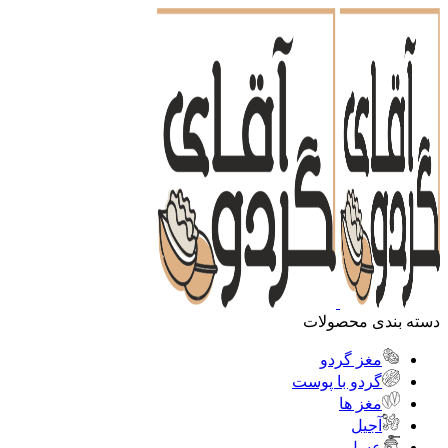
دسته بندی محصولات
مغز گردو
گردو با پوست
مغز ها
آجیل
عسل