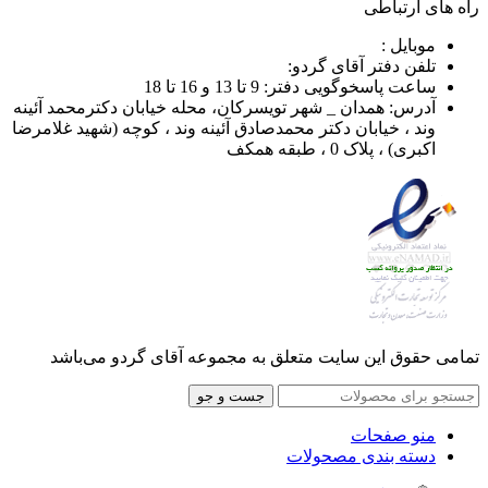
راه های ارتباطی
موبایل :
تلفن دفتر آقای گردو:
ساعت پاسخوگویی دفتر: 9 تا 13 و 16 تا 18
آدرس: همدان _ شهر تویسرکان، محله خیابان دکترمحمد آئینه
وند ، خیابان دکتر محمدصادق آئینه وند ، کوچه (شهید غلامرضا
اکبری) ، پلاک 0 ، طبقه همکف
تمامی حقوق این سایت متعلق به مجموعه آقای گردو می‌باشد
جست و جو
منو صفحات
دسته بندی مصحولات