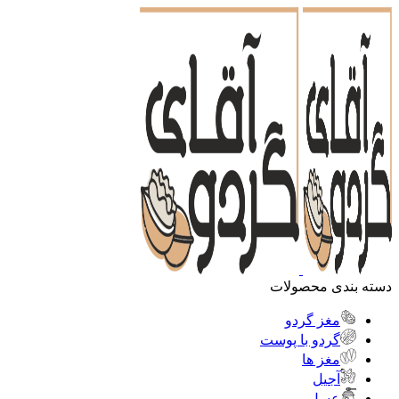
دسته بندی محصولات
مغز گردو
گردو با پوست
مغز ها
آجیل
عسل