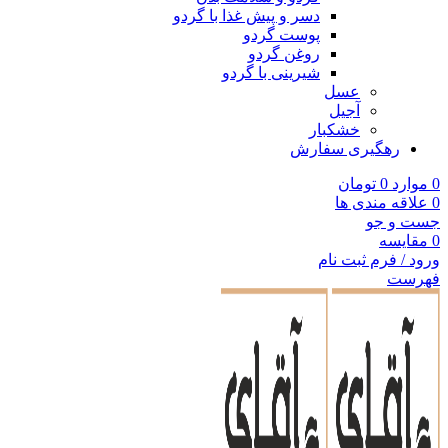
دسر و پیش غذا با گردو
پوست گردو
روغن گردو
شیرینی با گردو
عسل
آجیل
خشکبار
رهگیری سفارش
0
موارد
0
تومان
0
علاقه مندی ها
جست و جو
0
مقایسه
ورود / فرم ثبت نام
فهرست