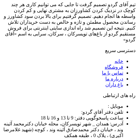
تیم آقای گردو تصمیم گرفت تا جایی که می توانیم کاری هر چند
کوچک در نزدیک کردن کشاورزان به مشتری نهایی و کم کردن
واسطه ها انجام دهیم. تصمیم گرفتیم برای بالا بردن سود کشاورز و
رساندن محصول مطمئن و تازه و خالص به دست خریداران تلاش
کنیم. نتیجه این تصمیم شد راه اندازی سایتی اینترنتی برای فروش
مستقیم گردو از باغ‌های تویسرکان ، سرکان، سرابی به اسم «آقای
گردو»
دسترسی سریع
خانه
فروشگاه
تماس با ما
درباره ما
باغ داران
راه های ارتباطی
موبایل :
تلفن دفتر آقای گردو:
ساعت پاسخوگویی دفتر: 9 تا 13 و 16 تا 18
آدرس: همدان _ شهر تویسرکان، محله خیابان دکترمحمد آئینه
وند ، خیابان دکتر محمدصادق آئینه وند ، کوچه (شهید غلامرضا
اکبری) ، پلاک 0 ، طبقه همکف