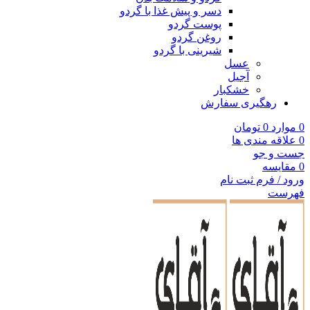
دسر و پیش غذا با گردو
پوست گردو
روغن گردو
شیرینی با گردو
عسل
آجیل
خشکبار
رهگیری سفارش
0
موارد
0
تومان
0
علاقه مندی ها
جست و جو
0
مقایسه
ورود / فرم ثبت نام
فهرست