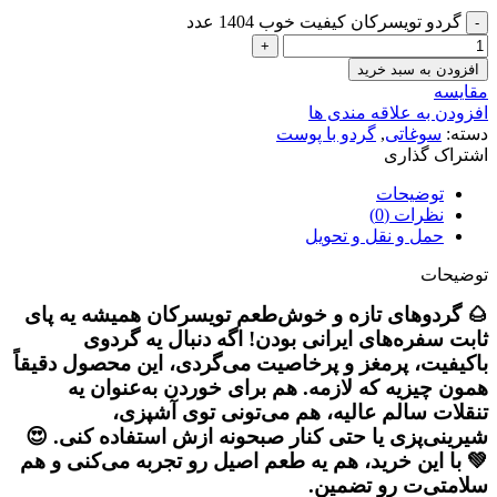
گردو تویسرکان کیفیت خوب 1404 عدد
افزودن به سبد خرید
مقایسه
افزودن به علاقه مندی ها
دسته:
سوغاتی
,
گردو با پوست
اشتراک گذاری
توضیحات
نظرات (0)
حمل و نقل و تحویل
توضیحات
🌰 گردوهای تازه و خوش‌طعم تویسرکان همیشه یه پای
ثابت سفره‌های ایرانی بودن! اگه دنبال یه گردوی
باکیفیت، پرمغز و پرخاصیت می‌گردی، این محصول دقیقاً
همون چیزیه که لازمه. هم برای خوردن به‌عنوان یه
تنقلات سالم عالیه، هم می‌تونی توی آشپزی،
شیرینی‌پزی یا حتی کنار صبحونه ازش استفاده کنی. 😍
💚 با این خرید، هم یه طعم اصیل رو تجربه می‌کنی و هم
سلامتی‌ت رو تضمین.