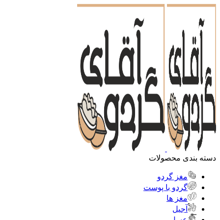
دسته بندی محصولات
مغز گردو
گردو با پوست
مغز ها
آجیل
عسل