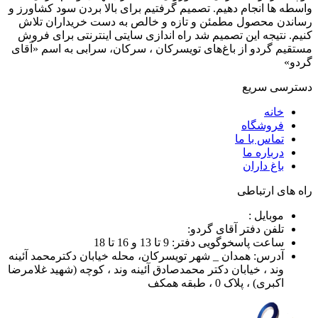
واسطه ها انجام دهیم. تصمیم گرفتیم برای بالا بردن سود کشاورز و
رساندن محصول مطمئن و تازه و خالص به دست خریداران تلاش
کنیم. نتیجه این تصمیم شد راه اندازی سایتی اینترنتی برای فروش
مستقیم گردو از باغ‌های تویسرکان ، سرکان، سرابی به اسم «آقای
گردو»
دسترسی سریع
خانه
فروشگاه
تماس با ما
درباره ما
باغ داران
راه های ارتباطی
موبایل :
تلفن دفتر آقای گردو:
ساعت پاسخوگویی دفتر: 9 تا 13 و 16 تا 18
آدرس: همدان _ شهر تویسرکان، محله خیابان دکترمحمد آئینه
وند ، خیابان دکتر محمدصادق آئینه وند ، کوچه (شهید غلامرضا
اکبری) ، پلاک 0 ، طبقه همکف