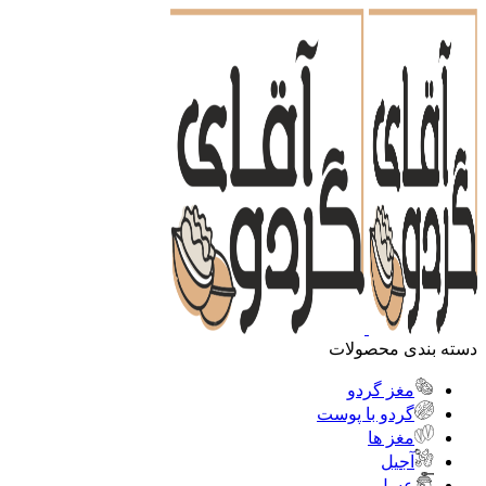
دسته بندی محصولات
مغز گردو
گردو با پوست
مغز ها
آجیل
عسل