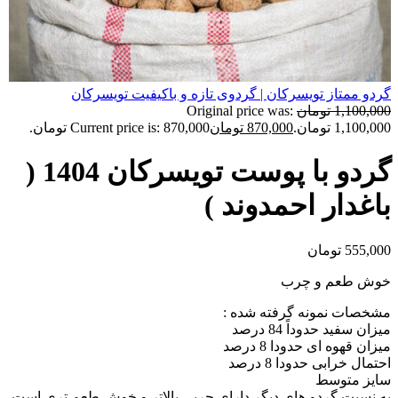
گردو ممتاز تویسرکان | گردوی تازه و باکیفیت تویسرکان
1,100,000
تومان
Original price was:
1,100,000 تومان.
870,000
تومان
Current price is: 870,000 تومان.
گردو با پوست تویسرکان 1404 (
باغدار احمدوند )
555,000
تومان
خوش طعم و چرب
مشخصات نمونه گرفته شده :
میزان سفید حدوداً 84 درصد
میزان قهوه ای حدودا 8 درصد
احتمال خرابی حدودا 8 درصد
سایز متوسط
به نسبت گردو های دیگر دارای چربی بالاتر و خوش طعم تری است