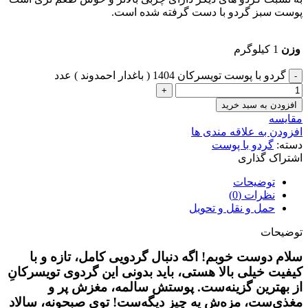
پوست سبز گردو با دست گرفته شده است.
وزن
1 کیلوگرم
گردو با پوست تویسرکان 1404 ( باغدار احمدوند ) عدد
افزودن به سبد خرید
مقایسه
افزودن به علاقه مندی ها
دسته:
گردو با پوست
اشتراک گذاری
توضیحات
نظرات (0)
حمل و نقل و تحویل
توضیحات
سلام دوست خوبم! اگه دنبال گردویی کامل، تازه و با
کیفیت خیلی بالا هستی، باید بدونی این گردوی تویسرکانِ
از بهترین گزینه‌ست. پوستش سالمه، مغزش پر و
مغذی‌ست، مزه‌ش یه چیز دیگه‌ست! توی صبحونه، سالاد