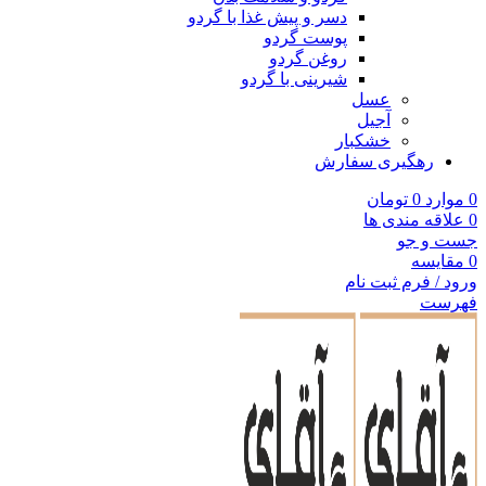
دسر و پیش غذا با گردو
پوست گردو
روغن گردو
شیرینی با گردو
عسل
آجیل
خشکبار
رهگیری سفارش
0
موارد
0
تومان
0
علاقه مندی ها
جست و جو
0
مقایسه
ورود / فرم ثبت نام
فهرست