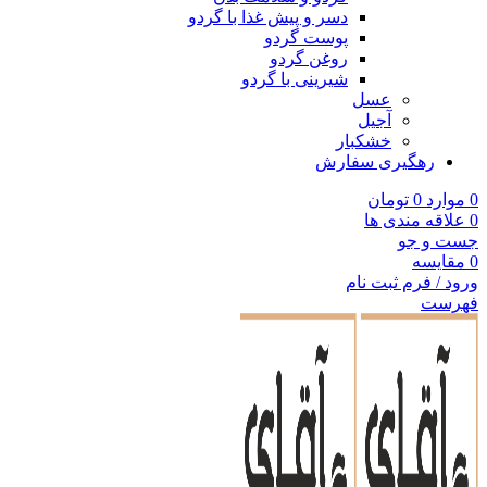
دسر و پیش غذا با گردو
پوست گردو
روغن گردو
شیرینی با گردو
عسل
آجیل
خشکبار
رهگیری سفارش
0
موارد
0
تومان
0
علاقه مندی ها
جست و جو
0
مقایسه
ورود / فرم ثبت نام
فهرست