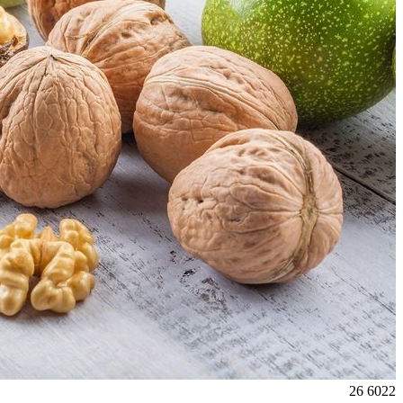
26
6022