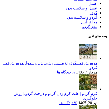
عسل
عسل و سلامت بدن
گردو
گردو و سلامت بدن
مجلۀ بادام
مغز گردو
پست‌های اخیر
هرس درخت گردو | زمان، روش، ابزار و اصول هرس درخت
گردو
مرداد 4, 1405
% دیدگاه ها
کرم گردو | علت کرم زدن گردو و درخت گردو،| روش
جلوگیری
تیر 20, 1405
% دیدگاه ها