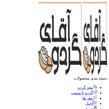
دسته بندی محصولات
مغز گردو
گردو با پوست
مغز ها
آجیل
عسل