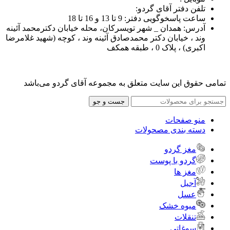
تلفن دفتر آقای گردو:
ساعت پاسخوگویی دفتر: 9 تا 13 و 16 تا 18
آدرس: همدان _ شهر تویسرکان، محله خیابان دکترمحمد آئینه
وند ، خیابان دکتر محمدصادق آئینه وند ، کوچه (شهید غلامرضا
اکبری) ، پلاک 0 ، طبقه همکف
تمامی حقوق این سایت متعلق به مجموعه آقای گردو می‌باشد
جست و جو
منو صفحات
دسته بندی مصحولات
مغز گردو
گردو با پوست
مغز ها
آجیل
عسل
میوه خشک
تنقلات
سوغاتی