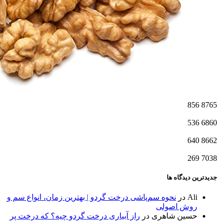
856
8765
536
6860
640
8662
269
7038
جدیدترین دیدگاه ها
Ali
در
نحوه سم‌پاشی درخت گردو | بهترین زمان، انواع سم و
روش اصولی
حسین شاهری
در
راز آبیاری درخت گردو چیه؟ که درخت پر