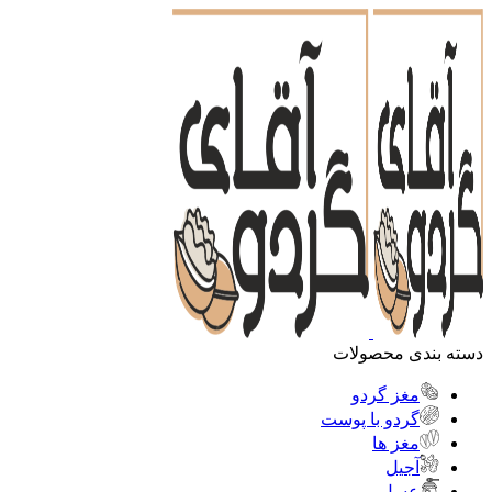
دسته بندی محصولات
مغز گردو
گردو با پوست
مغز ها
آجیل
عسل