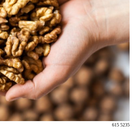
615
5235