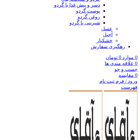
دسر و پیش غذا با گردو
پوست گردو
روغن گردو
شیرینی با گردو
عسل
آجیل
خشکبار
رهگیری سفارش
0
موارد
0
تومان
0
علاقه مندی ها
جست و جو
0
مقایسه
ورود / فرم ثبت نام
فهرست