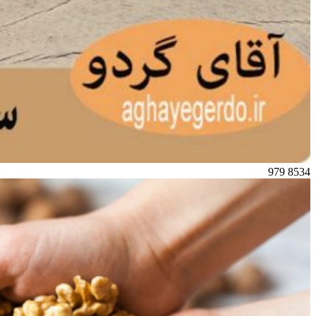
979
8534