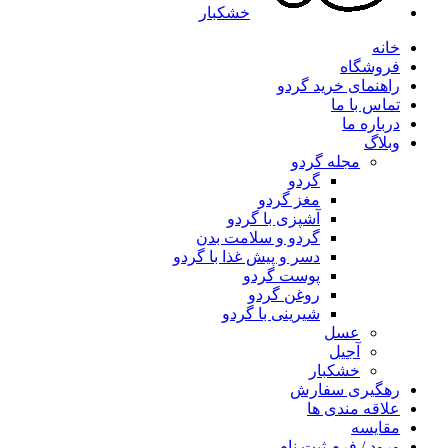
خشکبار
خانه
فروشگاه
راهنمای خرید گردو
تماس با ما
درباره ما
وبلاگ
مجله گردو
گردو
مغز گردو
آشپزی با گردو
گردو و سلامت بدن
دسر و پیش غذا با گردو
پوست گردو
روغن گردو
شیرینی با گردو
عسل
آجیل
خشکبار
رهگیری سفارش
علاقه مندی ها
مقایسه
ورود / فرم ثبت نام