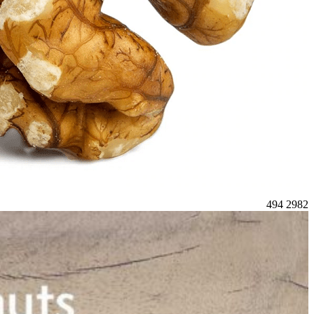
494
2982