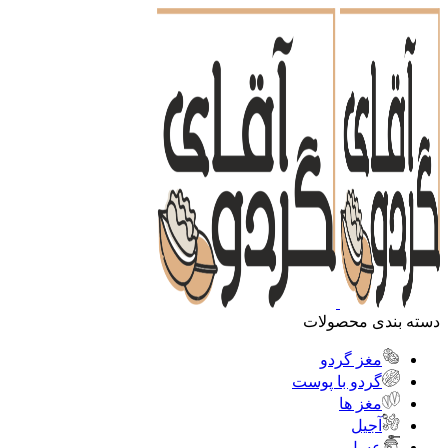
دسته بندی محصولات
مغز گردو
گردو با پوست
مغز ها
آجیل
عسل