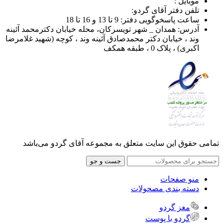
موبایل :
تلفن دفتر آقای گردو:
ساعت پاسخوگویی دفتر: 9 تا 13 و 16 تا 18
آدرس: همدان _ شهر تویسرکان، محله خیابان دکترمحمد آئینه
وند ، خیابان دکتر محمدصادق آئینه وند ، کوچه (شهید غلامرضا
اکبری) ، پلاک 0 ، طبقه همکف
تمامی حقوق این سایت متعلق به مجموعه آقای گردو می‌باشد
جست و جو
منو صفحات
دسته بندی مصحولات
مغز گردو
گردو با پوست