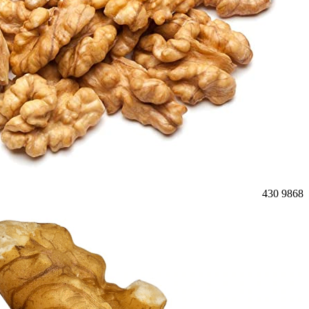
430
9868