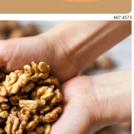
607
4573