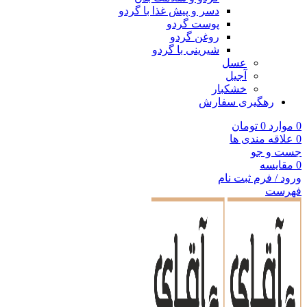
دسر و پیش غذا با گردو
پوست گردو
روغن گردو
شیرینی با گردو
عسل
آجیل
خشکبار
رهگیری سفارش
0
موارد
0
تومان
0
علاقه مندی ها
جست و جو
0
مقایسه
ورود / فرم ثبت نام
فهرست