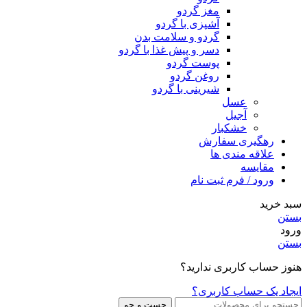
مغز گردو
آشپزی با گردو
گردو و سلامت بدن
دسر و پیش غذا با گردو
پوست گردو
روغن گردو
شیرینی با گردو
عسل
آجیل
خشکبار
رهگیری سفارش
علاقه مندی ها
مقایسه
ورود / فرم ثبت نام
سبد خرید
بستن
ورود
بستن
هنوز حساب کاربری ندارید؟
ایجاد یک حساب کاربری؟
جست و جو