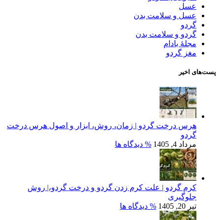
عسل
عسل و سلامت بدن
گردو
گردو و سلامت بدن
مجلۀ بادام
مغز گردو
پست‌های اخیر
هرس درخت گردو | زمان، روش، ابزار و اصول هرس درخت
گردو
مرداد 4, 1405
% دیدگاه ها
کرم گردو | علت کرم زدن گردو و درخت گردو،| روش
جلوگیری
تیر 20, 1405
% دیدگاه ها