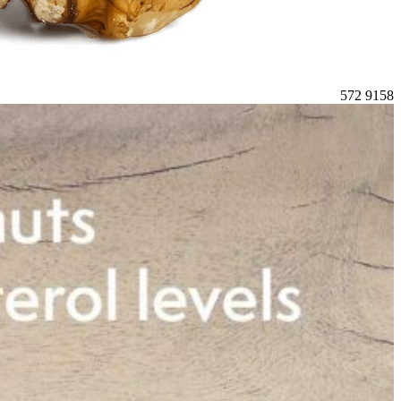
572
9158