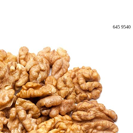
645
9540