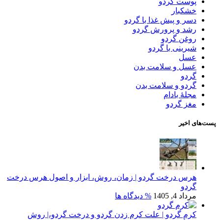
پوست گردو
خشکبار
دسر و پیش غذا با گردو
رشد و پرورش گردو
روغن گردو
شیرینی با گردو
عسل
عسل و سلامت بدن
گردو
گردو و سلامت بدن
مجلۀ بادام
مغز گردو
پست‌های اخیر
هرس درخت گردو | زمان، روش، ابزار و اصول هرس درخت
گردو
مرداد 4, 1405
% دیدگاه ها
کرم گردو | علت کرم زدن گردو و درخت گردو،| روش