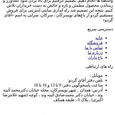
واسطه ها انجام دهیم. تصمیم گرفتیم برای بالا بردن سود کشاورز و
رساندن محصول مطمئن و تازه و خالص به دست خریداران تلاش
کنیم. نتیجه این تصمیم شد راه اندازی سایتی اینترنتی برای فروش
مستقیم گردو از باغ‌های تویسرکان ، سرکان، سرابی به اسم «آقای
گردو»
دسترسی سریع
خانه
فروشگاه
تماس با ما
درباره ما
باغ داران
راه های ارتباطی
موبایل :
تلفن دفتر آقای گردو:
ساعت پاسخوگویی دفتر: 9 تا 13 و 16 تا 18
آدرس: همدان _ شهر تویسرکان، محله خیابان دکترمحمد آئینه
وند ، خیابان دکتر محمدصادق آئینه وند ، کوچه (شهید غلامرضا
اکبری) ، پلاک 0 ، طبقه همکف