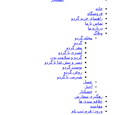
خانه
فروشگاه
راهنمای خرید گردو
تماس با ما
درباره ما
وبلاگ
مجله گردو
گردو
مغز گردو
آشپزی با گردو
گردو و سلامت بدن
دسر و پیش غذا با گردو
پوست گردو
روغن گردو
شیرینی با گردو
عسل
آجیل
خشکبار
رهگیری سفارش
علاقه مندی ها
مقایسه
ورود / فرم ثبت نام