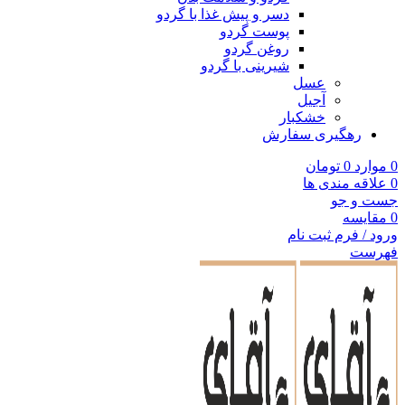
دسر و پیش غذا با گردو
پوست گردو
روغن گردو
شیرینی با گردو
عسل
آجیل
خشکبار
رهگیری سفارش
0
موارد
0
تومان
0
علاقه مندی ها
جست و جو
0
مقایسه
ورود / فرم ثبت نام
فهرست