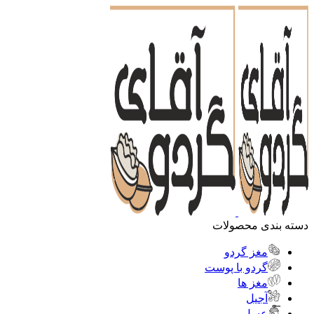
دسته بندی محصولات
مغز گردو
گردو با پوست
مغز ها
آجیل
عسل